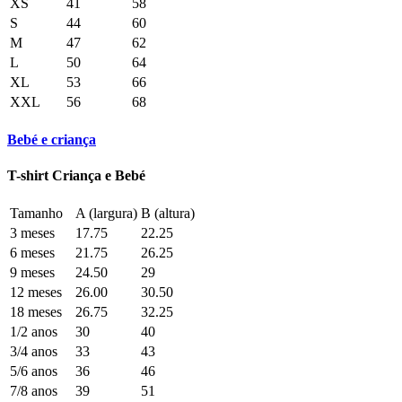
XS
41
58
S
44
60
M
47
62
L
50
64
XL
53
66
XXL
56
68
Bebé e criança
T-shirt Criança e Bebé
Tamanho
A (largura)
B (altura)
3 meses
17.75
22.25
6 meses
21.75
26.25
9 meses
24.50
29
12 meses
26.00
30.50
18 meses
26.75
32.25
1/2 anos
30
40
3/4 anos
33
43
5/6 anos
36
46
7/8 anos
39
51