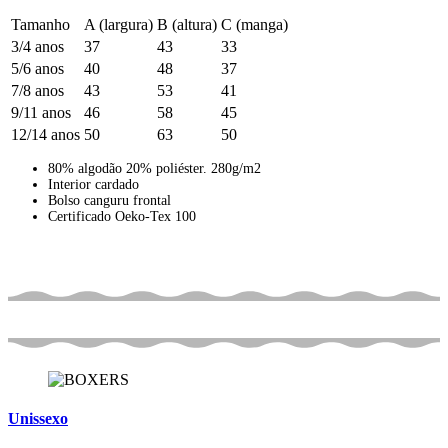
Tamanho
A (largura)
B (altura)
C (manga)
3/4 anos
37
43
33
5/6 anos
40
48
37
7/8 anos
43
53
41
9/11 anos
46
58
45
12/14 anos
50
63
50
80% algodão 20% poliéster. 280g/m2
Interior cardado
Bolso canguru frontal
Certificado Oeko-Tex 100
Unissexo