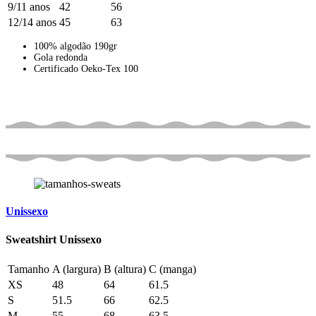
9/11 anos
42
56
12/14 anos
45
63
100% algodão 190gr
Gola redonda
Certificado Oeko-Tex 100
Unissexo
Sweatshirt Unissexo
Tamanho
A (largura)
B (altura)
C (manga)
XS
48
64
61.5
S
51.5
66
62.5
M
55
68
63.5