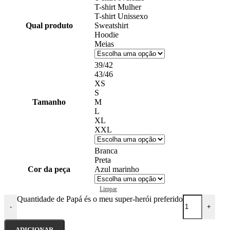
T-shirt Mulher
T-shirt Unissexo
Qual produto
Sweatshirt
Hoodie
Meias
39/42
43/46
XS
S
Tamanho
M
L
XL
XXL
Branca
Preta
Cor da peça
Azul marinho
Limpar
Quantidade de Papá és o meu super-herói preferido
-
+
ADICIONAR