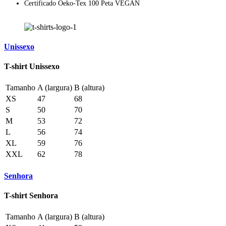
Certificado Oeko-Tex 100 Peta VEGAN
Unissexo
T-shirt Unissexo
Tamanho
A (largura)
B (altura)
XS
47
68
S
50
70
M
53
72
L
56
74
XL
59
76
XXL
62
78
Senhora
T-shirt Senhora
Tamanho
A (largura)
B (altura)