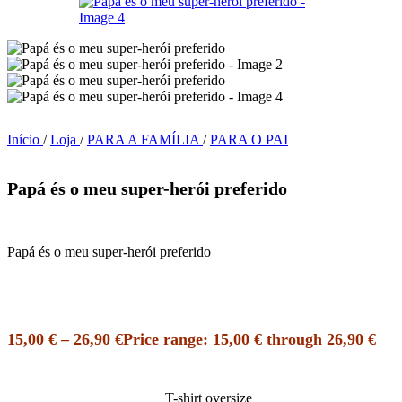
Início
/
Loja
/
PARA A FAMÍLIA
/
PARA O PAI
Papá és o meu super-herói preferido
Papá és o meu super-herói preferido
15,00
€
–
26,90
€
Price range: 15,00 € through 26,90 €
T-shirt oversize