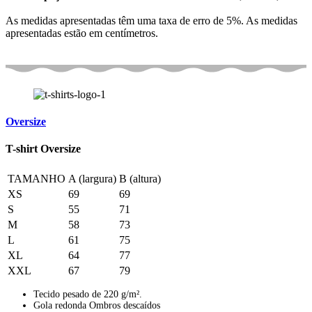
As medidas apresentadas têm uma taxa de erro de 5%. As medidas
apresentadas estão em centímetros.
Oversize
T-shirt Oversize
TAMANHO
A (largura)
B (altura)
XS
69
69
S
55
71
M
58
73
L
61
75
XL
64
77
XXL
67
79
Tecido pesado de 220 g/m².
Gola redonda Ombros descaídos