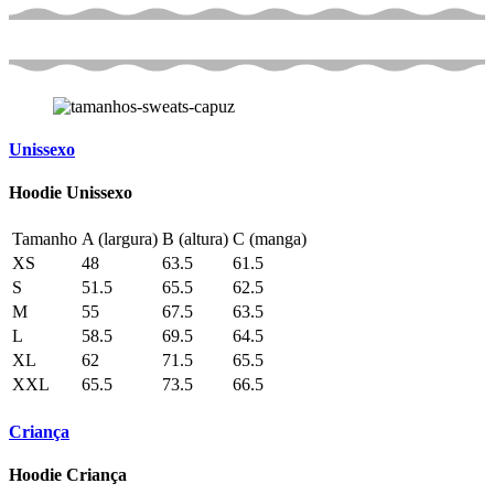
Unissexo
Hoodie Unissexo
Tamanho
A (largura)
B (altura)
C (manga)
XS
48
63.5
61.5
S
51.5
65.5
62.5
M
55
67.5
63.5
L
58.5
69.5
64.5
XL
62
71.5
65.5
XXL
65.5
73.5
66.5
Criança
Hoodie Criança