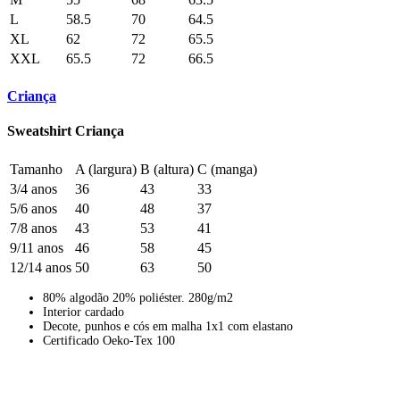
L
58.5
70
64.5
XL
62
72
65.5
XXL
65.5
72
66.5
Criança
Sweatshirt Criança
Tamanho
A (largura)
B (altura)
C (manga)
3/4 anos
36
43
33
5/6 anos
40
48
37
7/8 anos
43
53
41
9/11 anos
46
58
45
12/14 anos
50
63
50
80% algodão 20% poliéster. 280g/m2
Interior cardado
Decote, punhos e cós em malha 1x1 com elastano
Certificado Oeko-Tex 100