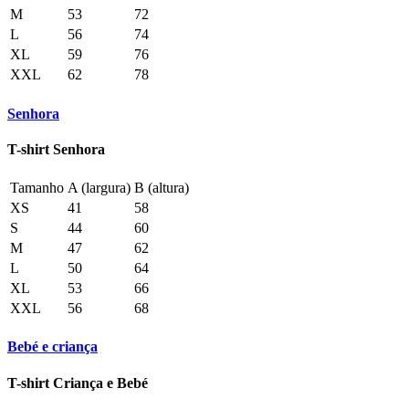
M
53
72
L
56
74
XL
59
76
XXL
62
78
Senhora
T-shirt Senhora
Tamanho
A (largura)
B (altura)
XS
41
58
S
44
60
M
47
62
L
50
64
XL
53
66
XXL
56
68
Bebé e criança
T-shirt Criança e Bebé