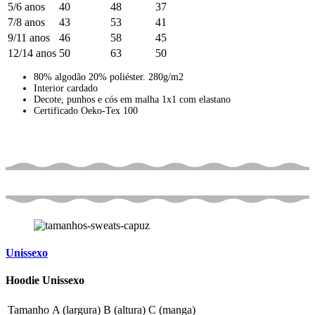
5/6 anos
40
48
37
7/8 anos
43
53
41
9/11 anos
46
58
45
12/14 anos
50
63
50
80% algodão 20% poliéster. 280g/m2
Interior cardado
Decote, punhos e cós em malha 1x1 com elastano
Certificado Oeko-Tex 100
Unissexo
Hoodie Unissexo
Tamanho
A (largura)
B (altura)
C (manga)