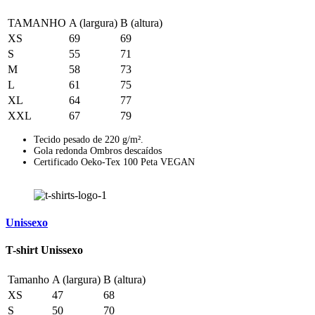
TAMANHO
A (largura)
B (altura)
XS
69
69
S
55
71
M
58
73
L
61
75
XL
64
77
XXL
67
79
Tecido pesado de 220 g/m².
Gola redonda Ombros descaídos
Certificado Oeko-Tex 100 Peta VEGAN
Unissexo
T-shirt Unissexo
Tamanho
A (largura)
B (altura)
XS
47
68
S
50
70