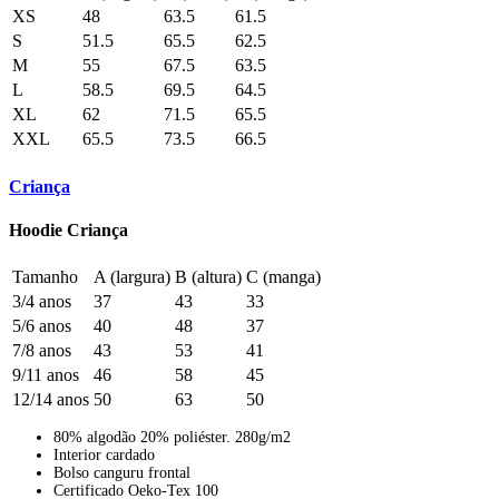
XS
48
63.5
61.5
S
51.5
65.5
62.5
M
55
67.5
63.5
L
58.5
69.5
64.5
XL
62
71.5
65.5
XXL
65.5
73.5
66.5
Criança
Hoodie Criança
Tamanho
A (largura)
B (altura)
C (manga)
3/4 anos
37
43
33
5/6 anos
40
48
37
7/8 anos
43
53
41
9/11 anos
46
58
45
12/14 anos
50
63
50
80% algodão 20% poliéster. 280g/m2
Interior cardado
Bolso canguru frontal
Certificado Oeko-Tex 100