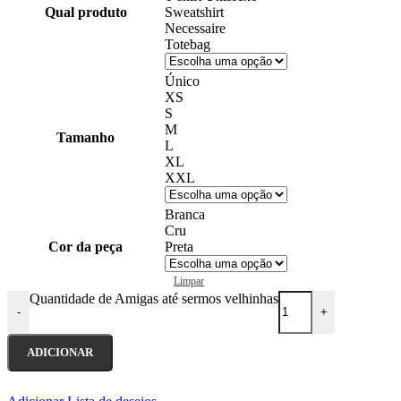
Qual produto
Sweatshirt
Necessaire
Totebag
Único
XS
S
M
Tamanho
L
XL
XXL
Branca
Cru
Cor da peça
Preta
Limpar
Quantidade de Amigas até sermos velhinhas
-
+
ADICIONAR