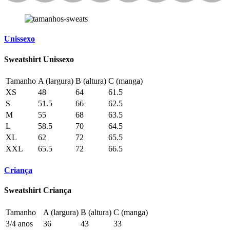
Unissexo
Sweatshirt Unissexo
Tamanho
A (largura)
B (altura)
C (manga)
XS
48
64
61.5
S
51.5
66
62.5
M
55
68
63.5
L
58.5
70
64.5
XL
62
72
65.5
XXL
65.5
72
66.5
Criança
Sweatshirt Criança
Tamanho
A (largura)
B (altura)
C (manga)
3/4 anos
36
43
33